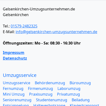
Gelsenkirchen-Umzugsunternehmen.de
Gelsenkirchen
Tel.:
01579-2482325
E-Mail:
info@gelsenkirchen-umzugsunternehmen.de
Öffnungszeiten:
Mo - Sa: 08:30 - 16:30 Uhr
Impressum
Datenschutz
Umzugsservice
Umzugsservice
Behördenumzug
Büroumzug
Fernumzug
Firmenumzug
Laborumzug
Mini Umzug
Praxisumzug
Privatumzug
Seniorenumzug
Studentenumzug
Beiladung
Entrümpelung
Halteverbotszone
Klaviertransport