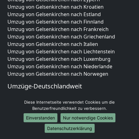
Umzug von Gelsenkirchen nach Kroatien
Umzug von Gelsenkirchen nach Estland
Umzug von Gelsenkirchen nach Finnland
Umzug von Gelsenkirchen nach Frankreich
Umzug von Gelsenkirchen nach Griechenland
Umzug von Gelsenkirchen nach Italien
Umzug von Gelsenkirchen nach Liechtenstein
Umzug von Gelsenkirchen nach Luxemburg
Umzug von Gelsenkirchen nach Niederlande
Umzug von Gelsenkirchen nach Norwegen
Umzüge-Deutschlandweit
Umzug von Gelsenkirchen nach Berlin
Diese Internetseite verwendet Cookies um die
Umzug von Gelsenkirchen nach Hamburg
Benutzerfreundlichkeit zu verbessern.
Umzug von Gelsenkirchen nach München
Umzug von Gelsenkirchen nach Köln
Einverstanden
Nur notwendige Cookies
Umzug von Gelsenkirchen nach Frankfurt am Main
Datenschutzerklärung
Umzug von Gelsenkirchen nach Stuttgart