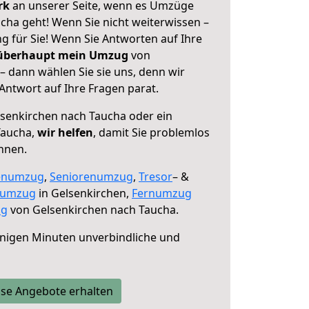
erk
an unserer Seite, wenn es Umzüge
cha geht! Wenn Sie nicht weiterwissen –
ng für Sie! Wenn Sie Antworten auf Ihre
 überhaupt mein Umzug
von
– dann wählen Sie sie uns, denn wir
ntwort auf Ihre Fragen parat.
senkirchen nach Taucha oder ein
Taucha,
wir helfen
, damit Sie problemlos
nnen.
enumzug
,
Seniorenumzug
,
Tresor
– &
numzug
in Gelsenkirchen,
Fernumzug
ng
von Gelsenkirchen nach Taucha.
nigen Minuten unverbindliche und
se Angebote erhalten