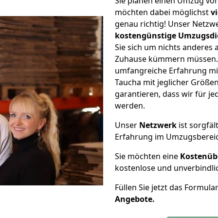
Sie planen einen Umzug vo
möchten dabei möglichst
v
genau richtig! Unser Netzw
kostengünstige Umzugsdi
Sie sich um nichts anderes 
Zuhause kümmern müssen. W
umfangreiche Erfahrung mi
Taucha mit jeglicher Größ
garantieren, dass wir für j
werden.
Unser
Netzwerk
ist sorgfäl
Erfahrung im Umzugsberei
Sie möchten eine
Kostenüb
kostenlose und unverbindli
Füllen Sie jetzt das Formula
Angebote.