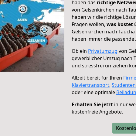
haben das
richtige Netzw
von Gelsenkirchen nach Tau
haben wir die richtige Lösu
Fragen wollen,
was kostet
Gelsenkirchen nach Taucha 
haben immer die passende A
Ob ein
Privatumzug
von Gel
gewerblicher Umzug nach 
und stressfrei umziehen kö
Allzeit bereit für Ihren
Firm
Klaviertransport
,
Studente
oder eine optimale
Beiladu
Erhalten Sie jetzt
in nur we
kostenfreie Angebote.
Kostenlo