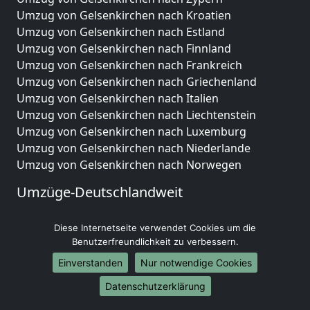
Umzug von Gelsenkirchen nach Kroatien
Umzug von Gelsenkirchen nach Estland
Umzug von Gelsenkirchen nach Finnland
Umzug von Gelsenkirchen nach Frankreich
Umzug von Gelsenkirchen nach Griechenland
Umzug von Gelsenkirchen nach Italien
Umzug von Gelsenkirchen nach Liechtenstein
Umzug von Gelsenkirchen nach Luxemburg
Umzug von Gelsenkirchen nach Niederlande
Umzug von Gelsenkirchen nach Norwegen
Umzüge-Deutschlandweit
Umzug von Gelsenkirchen nach Berlin
Diese Internetseite verwendet Cookies um die
Umzug von Gelsenkirchen nach Hamburg
Benutzerfreundlichkeit zu verbessern.
Umzug von Gelsenkirchen nach München
Umzug von Gelsenkirchen nach Köln
Einverstanden
Nur notwendige Cookies
Umzug von Gelsenkirchen nach Frankfurt am Main
Datenschutzerklärung
Umzug von Gelsenkirchen nach Stuttgart