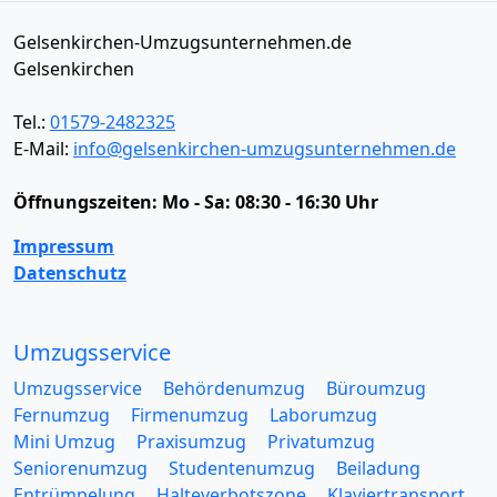
Gelsenkirchen-Umzugsunternehmen.de
Gelsenkirchen
Tel.:
01579-2482325
E-Mail:
info@gelsenkirchen-umzugsunternehmen.de
Öffnungszeiten:
Mo - Sa: 08:30 - 16:30 Uhr
Impressum
Datenschutz
Umzugsservice
Umzugsservice
Behördenumzug
Büroumzug
Fernumzug
Firmenumzug
Laborumzug
Mini Umzug
Praxisumzug
Privatumzug
Seniorenumzug
Studentenumzug
Beiladung
Entrümpelung
Halteverbotszone
Klaviertransport