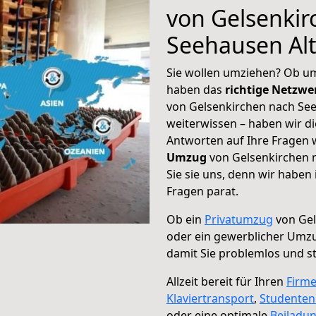
von Gelsenkir
Seehausen Al
Sie wollen umziehen? Ob um
haben das
richtige Netzw
von Gelsenkirchen nach See
weiterwissen – haben wir di
Antworten auf Ihre Fragen 
Umzug
von Gelsenkirchen 
Sie sie uns, denn wir haben
Fragen parat.
Ob ein
Privatumzug
von Gel
oder ein gewerblicher Umz
damit Sie problemlos und s
Allzeit bereit für Ihren
Firm
Klaviertransport
,
Studente
oder eine optimale
Beiladu