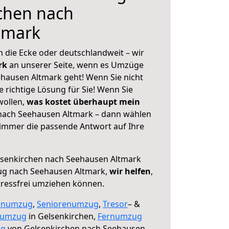
chen nach
tmark
 die Ecke oder deutschlandweit – wir
erk
an unserer Seite, wenn es Umzüge
hausen Altmark geht! Wenn Sie nicht
e richtige Lösung für Sie! Wenn Sie
wollen,
was kostet überhaupt mein
nach Seehausen Altmark – dann wählen
 immer die passende Antwort auf Ihre
senkirchen nach Seehausen Altmark
ug nach Seehausen Altmark,
wir helfen
,
tressfrei umziehen können.
enumzug
,
Seniorenumzug
,
Tresor
– &
numzug
in Gelsenkirchen,
Fernumzug
ng
von Gelsenkirchen nach Seehausen