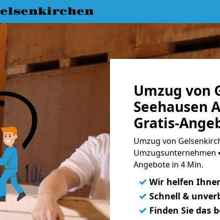
elsenkirchen
Umzug von G
Seehausen A
Gratis-Ange
Umzug von Gelsenkirch
Umzugsunternehmen ➨
Angebote in 4 Min.
✓
Wir helfen Ihne
✓
Schnell & unverb
✓
Finden Sie das 