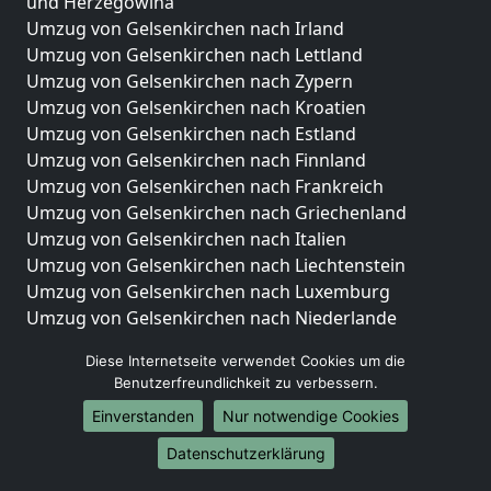
und Herzegowina
Umzug von Gelsenkirchen nach Irland
Umzug von Gelsenkirchen nach Lettland
Umzug von Gelsenkirchen nach Zypern
Umzug von Gelsenkirchen nach Kroatien
Umzug von Gelsenkirchen nach Estland
Umzug von Gelsenkirchen nach Finnland
Umzug von Gelsenkirchen nach Frankreich
Umzug von Gelsenkirchen nach Griechenland
Umzug von Gelsenkirchen nach Italien
Umzug von Gelsenkirchen nach Liechtenstein
Umzug von Gelsenkirchen nach Luxemburg
Umzug von Gelsenkirchen nach Niederlande
Umzug von Gelsenkirchen nach Norwegen
Diese Internetseite verwendet Cookies um die
Umzüge-Deutschlandweit
Benutzerfreundlichkeit zu verbessern.
Einverstanden
Nur notwendige Cookies
Umzug von Gelsenkirchen nach Berlin
Umzug von Gelsenkirchen nach Hamburg
Datenschutzerklärung
Umzug von Gelsenkirchen nach München