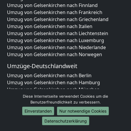
Umzug von Gelsenkirchen nach Finnland
Umzug von Gelsenkirchen nach Frankreich
Umzug von Gelsenkirchen nach Griechenland
Umzug von Gelsenkirchen nach Italien
Umzug von Gelsenkirchen nach Liechtenstein
Umzug von Gelsenkirchen nach Luxemburg
Umzug von Gelsenkirchen nach Niederlande
Umzug von Gelsenkirchen nach Norwegen
Umzüge-Deutschlandweit
Umzug von Gelsenkirchen nach Berlin
Umzug von Gelsenkirchen nach Hamburg
Umzug von Gelsenkirchen nach München
Umzug von Gelsenkirchen nach Köln
Diese Internetseite verwendet Cookies um die
Benutzerfreundlichkeit zu verbessern.
Umzug von Gelsenkirchen nach Frankfurt am Main
Umzug von Gelsenkirchen nach Stuttgart
Einverstanden
Nur notwendige Cookies
Umzug von Gelsenkirchen nach Düsseldorf
Datenschutzerklärung
Umzug von Gelsenkirchen nach Leipzig