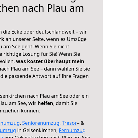
chen nach Plau am
 die Ecke oder deutschlandweit – wir
erk
an unserer Seite, wenn es Umzüge
u am See geht! Wenn Sie nicht
e richtige Lösung für Sie! Wenn Sie
wollen,
was kostet überhaupt mein
ach Plau am See – dann wählen Sie sie
die passende Antwort auf Ihre Fragen
senkirchen nach Plau am See oder ein
lau am See,
wir helfen
, damit Sie
umziehen können.
enumzug
,
Seniorenumzug
,
Tresor
– &
numzug
in Gelsenkirchen,
Fernumzug
ng
von Gelsenkirchen nach Plau am See.