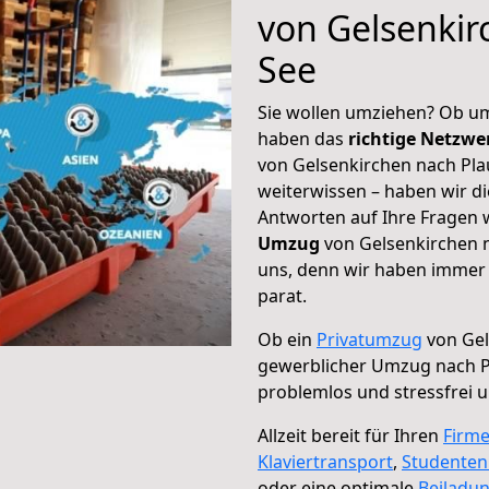
von Gelsenkir
See
Sie wollen umziehen? Ob um
haben das
richtige Netzw
von Gelsenkirchen nach Pla
weiterwissen – haben wir di
Antworten auf Ihre Fragen 
Umzug
von Gelsenkirchen n
uns, denn wir haben immer 
parat.
Ob ein
Privatumzug
von Gel
gewerblicher Umzug nach P
problemlos und stressfrei 
Allzeit bereit für Ihren
Firm
Klaviertransport
,
Studente
oder eine optimale
Beiladu