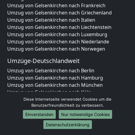
Umzug von Gelsenkirchen nach Frankreich
Umzug von Gelsenkirchen nach Griechenland
Umzug von Gelsenkirchen nach Italien
Umzug von Gelsenkirchen nach Liechtenstein
Umzug von Gelsenkirchen nach Luxemburg
Umzug von Gelsenkirchen nach Niederlande
Umzug von Gelsenkirchen nach Norwegen
Umzüge-Deutschlandweit
Umzug von Gelsenkirchen nach Berlin
Umzug von Gelsenkirchen nach Hamburg
Umzug von Gelsenkirchen nach München
Umzug von Gelsenkirchen nach Köln
Umzug von Gelsenkirchen nach Frankfurt am Main
Diese Internetseite verwendet Cookies um die
Benutzerfreundlichkeit zu verbessern.
Umzug von Gelsenkirchen nach Stuttgart
Umzug von Gelsenkirchen nach Düsseldorf
Einverstanden
Nur notwendige Cookies
Umzug von Gelsenkirchen nach Leipzig
Datenschutzerklärung
Umzug von Gelsenkirchen nach Dortmund