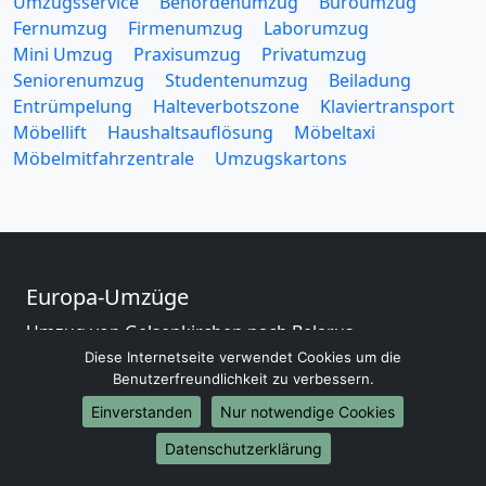
Umzugsservice
Behördenumzug
Büroumzug
Fernumzug
Firmenumzug
Laborumzug
Mini Umzug
Praxisumzug
Privatumzug
Seniorenumzug
Studentenumzug
Beiladung
Entrümpelung
Halteverbotszone
Klaviertransport
Möbellift
Haushaltsauflösung
Möbeltaxi
Möbelmitfahrzentrale
Umzugskartons
Europa-Umzüge
Umzug von Gelsenkirchen nach Belarus
Umzug von Gelsenkirchen nach Belgien
Diese Internetseite verwendet Cookies um die
Benutzerfreundlichkeit zu verbessern.
Umzug von Gelsenkirchen nach Bulgarien
Umzug von Gelsenkirchen nach Dänemark
Einverstanden
Nur notwendige Cookies
Umzug von Gelsenkirchen nach England
Datenschutzerklärung
Umzug von Gelsenkirchen nach Portugal