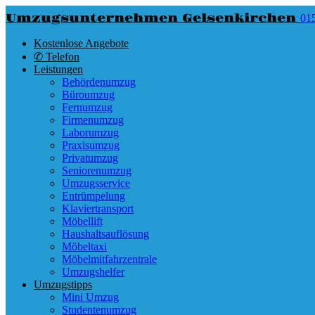
Umzugsunternehmen Gelsenkirchen
01
Kostenlose Angebote
✆ Telefon
Leistungen
Behördenumzug
Büroumzug
Fernumzug
Firmenumzug
Laborumzug
Praxisumzug
Privatumzug
Seniorenumzug
Umzugsservice
Entrümpelung
Klaviertransport
Möbellift
Haushaltsauflösung
Möbeltaxi
Möbelmitfahrzentrale
Umzugshelfer
Umzugstipps
Mini Umzug
Studentenumzug