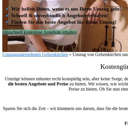
✓
Wir helfen Ihnen, wenn es um Ihren Umzug geht!
✓
Schnell & unverbindlich Angebote erhalten!
✓
Finden Sie das beste Angebot für Ihren Umzug!
blitzschnell kostenlose Angebote erhalten
Umzugsunternehmen Gelsenkirchen
»
Umzug von Gelsenkirchen nac
Kostengün
Umzüge können mitunter recht kostspielig sein, aber keine Sorge, d
die besten Angebote und Preise
zu bieten. Wir wissen, wie wicht
Preise zu bieten. Ob Sie nun ei
Sparen Sie sich die Zeit – wir kümmern uns darum, dass Sie die bes
F