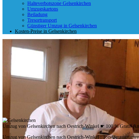
Halteverbotszone Gelsenkirchen
Umzugskartons
Beiladung
Tresortransport
Günstiger Umzug in Gelsenkirchen
Kosten-Preise in Gelsenkirchen
Umzug von Gelsenkirchen nach Oestrich-Winkel ☛ 100 % Gratis-A
Umzug von Gelsenkirchen nach Oestrich-Winkel : Top-Umzugsunter