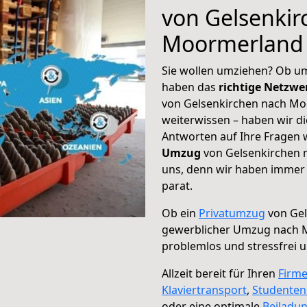
von Gelsenkir
Moormerland
Sie wollen umziehen? Ob um
haben das
richtige Netzw
von Gelsenkirchen nach Mo
weiterwissen – haben wir di
Antworten auf Ihre Fragen 
Umzug
von Gelsenkirchen 
uns, denn wir haben immer 
parat.
Ob ein
Privatumzug
von Gel
gewerblicher Umzug nach 
problemlos und stressfrei 
Allzeit bereit für Ihren
Firm
Klaviertransport
,
Studente
oder eine optimale
Beiladu