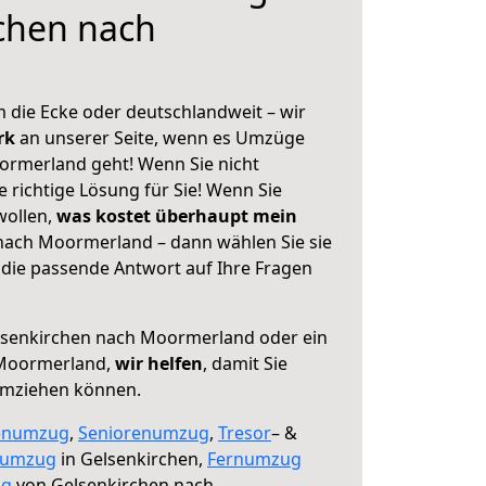
chen nach
 die Ecke oder deutschlandweit – wir
erk
an unserer Seite, wenn es Umzüge
ormerland geht! Wenn Sie nicht
e richtige Lösung für Sie! Wenn Sie
wollen,
was kostet überhaupt mein
nach Moormerland – dann wählen Sie sie
die passende Antwort auf Ihre Fragen
senkirchen nach Moormerland oder ein
Moormerland,
wir helfen
, damit Sie
umziehen können.
enumzug
,
Seniorenumzug
,
Tresor
– &
numzug
in Gelsenkirchen,
Fernumzug
ng
von Gelsenkirchen nach