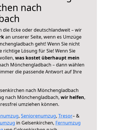
chen nach
bach
 die Ecke oder deutschlandweit – wir
erk
an unserer Seite, wenn es Umzüge
nchengladbach geht! Wenn Sie nicht
e richtige Lösung für Sie! Wenn Sie
wollen,
was kostet überhaupt mein
nach Mönchengladbach – dann wählen
 immer die passende Antwort auf Ihre
lsenkirchen nach Mönchengladbach
zug nach Mönchengladbach,
wir helfen
,
tressfrei umziehen können.
enumzug
,
Seniorenumzug
,
Tresor
– &
numzug
in Gelsenkirchen,
Fernumzug
ng
von Gelsenkirchen nach