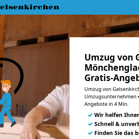
elsenkirchen
Umzug von G
Mönchengla
Gratis-Ange
Umzug von Gelsenkirc
Umzugsunternehmen ➨
Angebote in 4 Min.
✓
Wir helfen Ihne
✓
Schnell & unverb
✓
Finden Sie das 