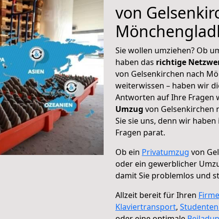
von Gelsenkir
Mönchenglad
Sie wollen umziehen? Ob um
haben das
richtige Netzw
von Gelsenkirchen nach Mö
weiterwissen – haben wir di
Antworten auf Ihre Fragen 
Umzug
von Gelsenkirchen 
Sie sie uns, denn wir haben
Fragen parat.
Ob ein
Privatumzug
von Ge
oder ein gewerblicher Um
damit Sie problemlos und s
Allzeit bereit für Ihren
Firm
Klaviertransport
,
Studente
oder eine optimale
Beiladu