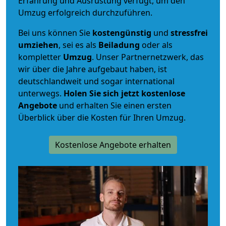
Erfahrung und Ausrüstung verfügt, um den
Umzug erfolgreich durchzuführen.
Bei uns können Sie
kostengünstig
und
stressfrei
umziehen
, sei es als
Beiladung
oder als
kompletter
Umzug
. Unser Partnernetzwerk, das
wir über die Jahre aufgebaut haben, ist
deutschlandweit und sogar international
unterwegs.
Holen Sie sich jetzt kostenlose
Angebote
und erhalten Sie einen ersten
Überblick über die Kosten für Ihren Umzug.
Kostenlose Angebote erhalten