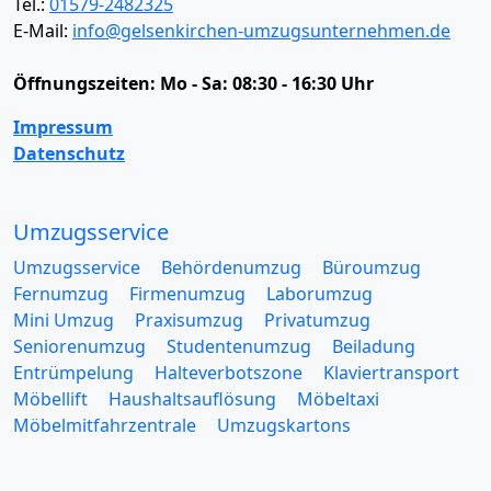
Tel.:
01579-2482325
E-Mail:
info@gelsenkirchen-umzugsunternehmen.de
Öffnungszeiten:
Mo - Sa: 08:30 - 16:30 Uhr
Impressum
Datenschutz
Umzugsservice
Umzugsservice
Behördenumzug
Büroumzug
Fernumzug
Firmenumzug
Laborumzug
Mini Umzug
Praxisumzug
Privatumzug
Seniorenumzug
Studentenumzug
Beiladung
Entrümpelung
Halteverbotszone
Klaviertransport
Möbellift
Haushaltsauflösung
Möbeltaxi
Möbelmitfahrzentrale
Umzugskartons