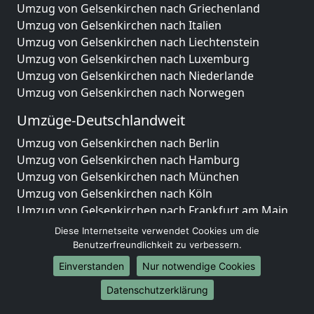
Umzug von Gelsenkirchen nach Griechenland
Umzug von Gelsenkirchen nach Italien
Umzug von Gelsenkirchen nach Liechtenstein
Umzug von Gelsenkirchen nach Luxemburg
Umzug von Gelsenkirchen nach Niederlande
Umzug von Gelsenkirchen nach Norwegen
Umzüge-Deutschlandweit
Umzug von Gelsenkirchen nach Berlin
Umzug von Gelsenkirchen nach Hamburg
Umzug von Gelsenkirchen nach München
Umzug von Gelsenkirchen nach Köln
Umzug von Gelsenkirchen nach Frankfurt am Main
Umzug von Gelsenkirchen nach Stuttgart
Diese Internetseite verwendet Cookies um die
Umzug von Gelsenkirchen nach Düsseldorf
Benutzerfreundlichkeit zu verbessern.
Umzug von Gelsenkirchen nach Leipzig
Einverstanden
Nur notwendige Cookies
Umzug von Gelsenkirchen nach Dortmund
Datenschutzerklärung
Umzug von Gelsenkirchen nach Essen
Umzug von Gelsenkirchen nach Bremen