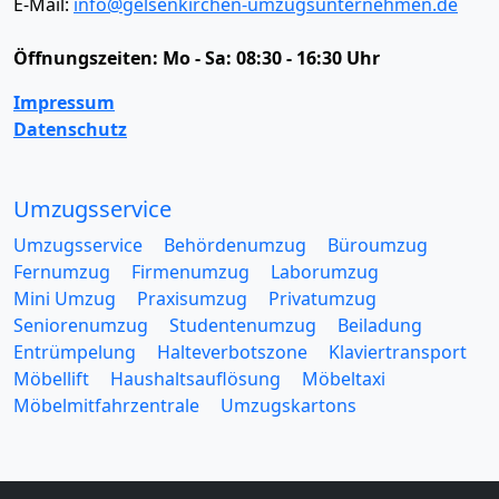
E-Mail:
info@gelsenkirchen-umzugsunternehmen.de
Öffnungszeiten:
Mo - Sa: 08:30 - 16:30 Uhr
Impressum
Datenschutz
Umzugsservice
Umzugsservice
Behördenumzug
Büroumzug
Fernumzug
Firmenumzug
Laborumzug
Mini Umzug
Praxisumzug
Privatumzug
Seniorenumzug
Studentenumzug
Beiladung
Entrümpelung
Halteverbotszone
Klaviertransport
Möbellift
Haushaltsauflösung
Möbeltaxi
Möbelmitfahrzentrale
Umzugskartons