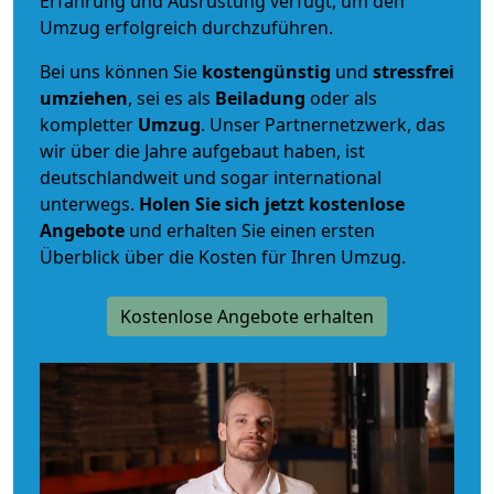
Erfahrung und Ausrüstung verfügt, um den
Umzug erfolgreich durchzuführen.
Bei uns können Sie
kostengünstig
und
stressfrei
umziehen
, sei es als
Beiladung
oder als
kompletter
Umzug
. Unser Partnernetzwerk, das
wir über die Jahre aufgebaut haben, ist
deutschlandweit und sogar international
unterwegs.
Holen Sie sich jetzt kostenlose
Angebote
und erhalten Sie einen ersten
Überblick über die Kosten für Ihren Umzug.
Kostenlose Angebote erhalten