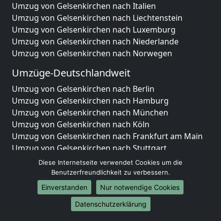
Umzug von Gelsenkirchen nach Italien
Umzug von Gelsenkirchen nach Liechtenstein
Umzug von Gelsenkirchen nach Luxemburg
Umzug von Gelsenkirchen nach Niederlande
Umzug von Gelsenkirchen nach Norwegen
Umzüge-Deutschlandweit
Umzug von Gelsenkirchen nach Berlin
Umzug von Gelsenkirchen nach Hamburg
Umzug von Gelsenkirchen nach München
Umzug von Gelsenkirchen nach Köln
Umzug von Gelsenkirchen nach Frankfurt am Main
Umzug von Gelsenkirchen nach Stuttgart
Umzug von Gelsenkirchen nach Düsseldorf
Diese Internetseite verwendet Cookies um die
Umzug von Gelsenkirchen nach Leipzig
Benutzerfreundlichkeit zu verbessern.
Umzug von Gelsenkirchen nach Dortmund
Einverstanden
Nur notwendige Cookies
Umzug von Gelsenkirchen nach Essen
Datenschutzerklärung
Umzug von Gelsenkirchen nach Bremen
Umzug von Gelsenkirchen nach Dresden