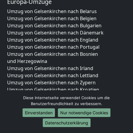
Europa-Umzüge
Umzug von Gelsenkirchen nach Belarus
Umzug von Gelsenkirchen nach Belgien
Umzug von Gelsenkirchen nach Bulgarien
Umzug von Gelsenkirchen nach Dänemark
Umzug von Gelsenkirchen nach England
Umzug von Gelsenkirchen nach Portugal
Umzug von Gelsenkirchen nach Bosnien
und Herzegowina
Umzug von Gelsenkirchen nach Irland
Umzug von Gelsenkirchen nach Lettland
Umzug von Gelsenkirchen nach Zypern
Umzug von Gelsenkirchen nach Kroatien
Umzug von Gelsenkirchen nach Estland
Diese Internetseite verwendet Cookies um die
Umzug von Gelsenkirchen nach Finnland
Benutzerfreundlichkeit zu verbessern.
Umzug von Gelsenkirchen nach Frankreich
Einverstanden
Nur notwendige Cookies
Umzug von Gelsenkirchen nach Griechenland
Datenschutzerklärung
Umzug von Gelsenkirchen nach Italien
Umzug von Gelsenkirchen nach Liechtenstein