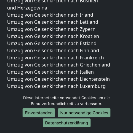
Umzug von Gelsenkirchen nach Bosnien
und Herzegowina
Umzug von Gelsenkirchen nach Irland
Umzug von Gelsenkirchen nach Lettland
Umzug von Gelsenkirchen nach Zypern
Umzug von Gelsenkirchen nach Kroatien
Umzug von Gelsenkirchen nach Estland
Umzug von Gelsenkirchen nach Finnland
Umzug von Gelsenkirchen nach Frankreich
Umzug von Gelsenkirchen nach Griechenland
Umzug von Gelsenkirchen nach Italien
Umzug von Gelsenkirchen nach Liechtenstein
Umzug von Gelsenkirchen nach Luxemburg
Umzug von Gelsenkirchen nach Niederlande
Diese Internetseite verwendet Cookies um die
Umzug von Gelsenkirchen nach Norwegen
Benutzerfreundlichkeit zu verbessern.
Umzüge-Deutschlandweit
Einverstanden
Nur notwendige Cookies
Umzug von Gelsenkirchen nach Berlin
Datenschutzerklärung
Umzug von Gelsenkirchen nach Hamburg