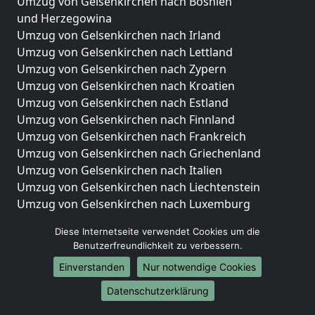
Umzug von Gelsenkirchen nach Bosnien
und Herzegowina
Umzug von Gelsenkirchen nach Irland
Umzug von Gelsenkirchen nach Lettland
Umzug von Gelsenkirchen nach Zypern
Umzug von Gelsenkirchen nach Kroatien
Umzug von Gelsenkirchen nach Estland
Umzug von Gelsenkirchen nach Finnland
Umzug von Gelsenkirchen nach Frankreich
Umzug von Gelsenkirchen nach Griechenland
Umzug von Gelsenkirchen nach Italien
Umzug von Gelsenkirchen nach Liechtenstein
Umzug von Gelsenkirchen nach Luxemburg
Umzug von Gelsenkirchen nach Niederlande
Diese Internetseite verwendet Cookies um die
Umzug von Gelsenkirchen nach Norwegen
Benutzerfreundlichkeit zu verbessern.
Umzüge-Deutschlandweit
Einverstanden
Nur notwendige Cookies
Umzug von Gelsenkirchen nach Berlin
Datenschutzerklärung
Umzug von Gelsenkirchen nach Hamburg