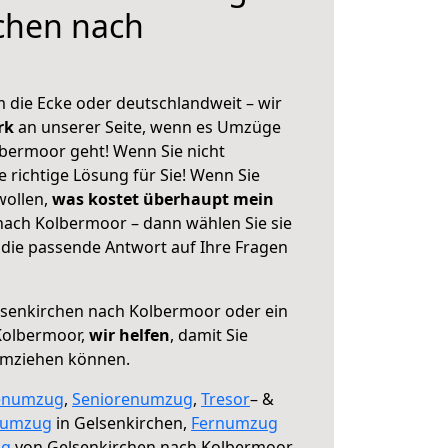
chen nach
 die Ecke oder deutschlandweit – wir
erk
an unserer Seite, wenn es Umzüge
bermoor geht! Wenn Sie nicht
e richtige Lösung für Sie! Wenn Sie
wollen,
was kostet überhaupt mein
ach Kolbermoor – dann wählen Sie sie
die passende Antwort auf Ihre Fragen
senkirchen nach Kolbermoor oder ein
Kolbermoor,
wir helfen
, damit Sie
umziehen können.
enumzug
,
Seniorenumzug
,
Tresor
– &
numzug
in Gelsenkirchen,
Fernumzug
ng
von Gelsenkirchen nach Kolbermoor.