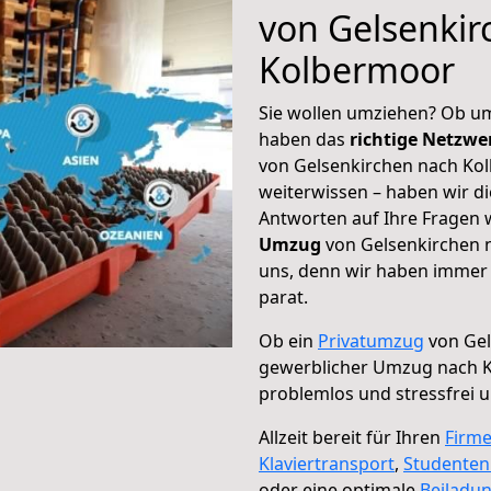
von Gelsenkir
Kolbermoor
Sie wollen umziehen? Ob um
haben das
richtige Netzw
von Gelsenkirchen nach Kol
weiterwissen – haben wir di
Antworten auf Ihre Fragen 
Umzug
von Gelsenkirchen n
uns, denn wir haben immer 
parat.
Ob ein
Privatumzug
von Gel
gewerblicher Umzug nach 
problemlos und stressfrei 
Allzeit bereit für Ihren
Firm
Klaviertransport
,
Studente
oder eine optimale
Beiladu