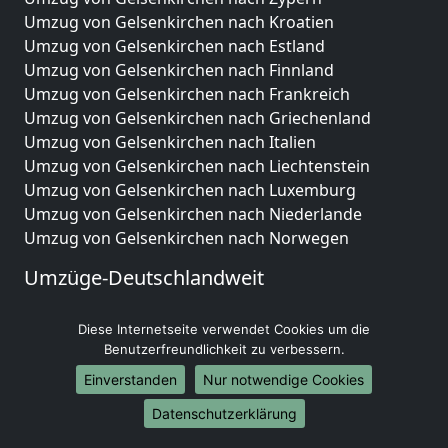
Umzug von Gelsenkirchen nach Kroatien
Umzug von Gelsenkirchen nach Estland
Umzug von Gelsenkirchen nach Finnland
Umzug von Gelsenkirchen nach Frankreich
Umzug von Gelsenkirchen nach Griechenland
Umzug von Gelsenkirchen nach Italien
Umzug von Gelsenkirchen nach Liechtenstein
Umzug von Gelsenkirchen nach Luxemburg
Umzug von Gelsenkirchen nach Niederlande
Umzug von Gelsenkirchen nach Norwegen
Umzüge-Deutschlandweit
Umzug von Gelsenkirchen nach Berlin
Diese Internetseite verwendet Cookies um die
Umzug von Gelsenkirchen nach Hamburg
Benutzerfreundlichkeit zu verbessern.
Umzug von Gelsenkirchen nach München
Umzug von Gelsenkirchen nach Köln
Einverstanden
Nur notwendige Cookies
Umzug von Gelsenkirchen nach Frankfurt am Main
Datenschutzerklärung
Umzug von Gelsenkirchen nach Stuttgart