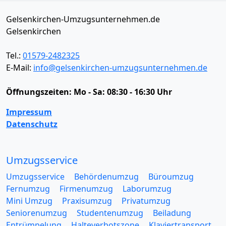
Gelsenkirchen-Umzugsunternehmen.de
Gelsenkirchen
Tel.:
01579-2482325
E-Mail:
info@gelsenkirchen-umzugsunternehmen.de
Öffnungszeiten:
Mo - Sa: 08:30 - 16:30 Uhr
Impressum
Datenschutz
Umzugsservice
Umzugsservice
Behördenumzug
Büroumzug
Fernumzug
Firmenumzug
Laborumzug
Mini Umzug
Praxisumzug
Privatumzug
Seniorenumzug
Studentenumzug
Beiladung
Entrümpelung
Halteverbotszone
Klaviertransport