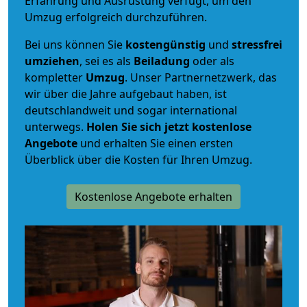
Erfahrung und Ausrüstung verfügt, um den
Umzug erfolgreich durchzuführen.
Bei uns können Sie
kostengünstig
und
stressfrei
umziehen
, sei es als
Beiladung
oder als
kompletter
Umzug
. Unser Partnernetzwerk, das
wir über die Jahre aufgebaut haben, ist
deutschlandweit und sogar international
unterwegs.
Holen Sie sich jetzt kostenlose
Angebote
und erhalten Sie einen ersten
Überblick über die Kosten für Ihren Umzug.
Kostenlose Angebote erhalten