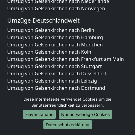
Umzug von Gelsenkirchen nach Niederlande
Umzug von Gelsenkirchen nach Norwegen
Umzüge-Deutschlandweit
Umzug von Gelsenkirchen nach Berlin
Umzug von Gelsenkirchen nach Hamburg
Umzug von Gelsenkirchen nach München
Umzug von Gelsenkirchen nach Köln
Umzug von Gelsenkirchen nach Frankfurt am Main
Umzug von Gelsenkirchen nach Stuttgart
Umzug von Gelsenkirchen nach Düsseldorf
Umzug von Gelsenkirchen nach Leipzig
Umzug von Gelsenkirchen nach Dortmund
Umzug von Gelsenkirchen nach Essen
Diese Internetseite verwendet Cookies um die
Umzug von Gelsenkirchen nach Bremen
Benutzerfreundlichkeit zu verbessern.
Umzug von Gelsenkirchen nach Dresden
Einverstanden
Nur notwendige Cookies
Umzug von Gelsenkirchen nach Hannover
Umzug von Gelsenkirchen nach Nürnberg
Datenschutzerklärung
Umzug von Gelsenkirchen nach Duisburg