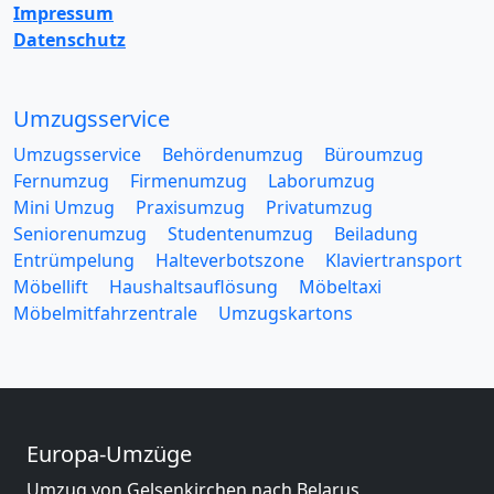
Impressum
Datenschutz
Umzugsservice
Umzugsservice
Behördenumzug
Büroumzug
Fernumzug
Firmenumzug
Laborumzug
Mini Umzug
Praxisumzug
Privatumzug
Seniorenumzug
Studentenumzug
Beiladung
Entrümpelung
Halteverbotszone
Klaviertransport
Möbellift
Haushaltsauflösung
Möbeltaxi
Möbelmitfahrzentrale
Umzugskartons
Europa-Umzüge
Umzug von Gelsenkirchen nach Belarus