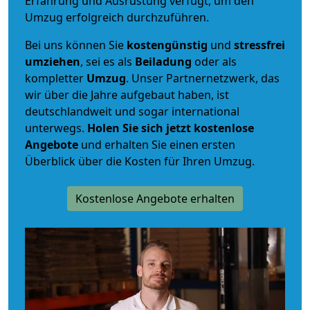
Erfahrung und Ausrüstung verfügt, um den
Umzug erfolgreich durchzuführen.
Bei uns können Sie
kostengünstig
und
stressfrei
umziehen
, sei es als
Beiladung
oder als
kompletter
Umzug
. Unser Partnernetzwerk, das
wir über die Jahre aufgebaut haben, ist
deutschlandweit und sogar international
unterwegs.
Holen Sie sich jetzt kostenlose
Angebote
und erhalten Sie einen ersten
Überblick über die Kosten für Ihren Umzug.
Kostenlose Angebote erhalten