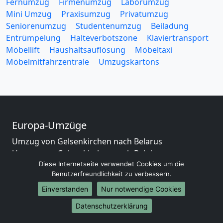
Fernumzug
Firmenumzug
Laborumzug
Mini Umzug
Praxisumzug
Privatumzug
Seniorenumzug
Studentenumzug
Beiladung
Entrümpelung
Halteverbotszone
Klaviertransport
Möbellift
Haushaltsauflösung
Möbeltaxi
Möbelmitfahrzentrale
Umzugskartons
Europa-Umzüge
Umzug von Gelsenkirchen nach Belarus
Umzug von Gelsenkirchen nach Belgien
Umzug von Gelsenkirchen nach Bulgarien
Diese Internetseite verwendet Cookies um die
Benutzerfreundlichkeit zu verbessern.
Umzug von Gelsenkirchen nach Dänemark
Umzug von Gelsenkirchen nach England
Einverstanden
Nur notwendige Cookies
Umzug von Gelsenkirchen nach Portugal
Datenschutzerklärung
Umzug von Gelsenkirchen nach Bosnien