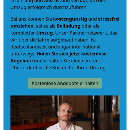
Erfahrung und Ausrüstung verfügt, um den
Umzug erfolgreich durchzuführen.
Bei uns können Sie
kostengünstig
und
stressfrei
umziehen
, sei es als
Beiladung
oder als
kompletter
Umzug
. Unser Partnernetzwerk, das
wir über die Jahre aufgebaut haben, ist
deutschlandweit und sogar international
unterwegs.
Holen Sie sich jetzt kostenlose
Angebote
und erhalten Sie einen ersten
Überblick über die Kosten für Ihren Umzug.
Kostenlose Angebote erhalten