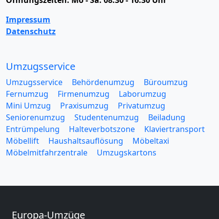
Impressum
Datenschutz
Umzugsservice
Umzugsservice
Behördenumzug
Büroumzug
Fernumzug
Firmenumzug
Laborumzug
Mini Umzug
Praxisumzug
Privatumzug
Seniorenumzug
Studentenumzug
Beiladung
Entrümpelung
Halteverbotszone
Klaviertransport
Möbellift
Haushaltsauflösung
Möbeltaxi
Möbelmitfahrzentrale
Umzugskartons
Europa-Umzüge