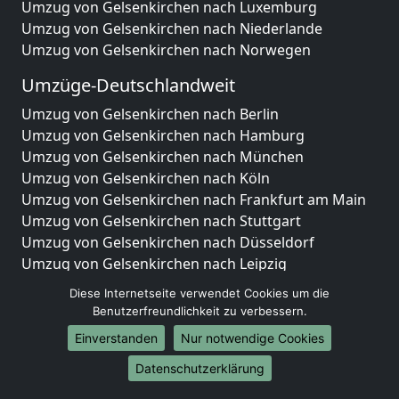
Umzug von Gelsenkirchen nach Luxemburg
Umzug von Gelsenkirchen nach Niederlande
Umzug von Gelsenkirchen nach Norwegen
Umzüge-Deutschlandweit
Umzug von Gelsenkirchen nach Berlin
Umzug von Gelsenkirchen nach Hamburg
Umzug von Gelsenkirchen nach München
Umzug von Gelsenkirchen nach Köln
Umzug von Gelsenkirchen nach Frankfurt am Main
Umzug von Gelsenkirchen nach Stuttgart
Umzug von Gelsenkirchen nach Düsseldorf
Umzug von Gelsenkirchen nach Leipzig
Umzug von Gelsenkirchen nach Dortmund
Diese Internetseite verwendet Cookies um die
Umzug von Gelsenkirchen nach Essen
Benutzerfreundlichkeit zu verbessern.
Umzug von Gelsenkirchen nach Bremen
Einverstanden
Nur notwendige Cookies
Umzug von Gelsenkirchen nach Dresden
Umzug von Gelsenkirchen nach Hannover
Datenschutzerklärung
Umzug von Gelsenkirchen nach Nürnberg