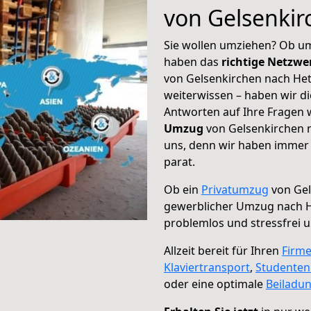
von Gelsenkir
Sie wollen umziehen? Ob um
haben das
richtige Netzw
von Gelsenkirchen nach Het
weiterwissen – haben wir di
Antworten auf Ihre Fragen 
Umzug
von Gelsenkirchen n
uns, denn wir haben immer 
parat.
Ob ein
Privatumzug
von Gel
gewerblicher Umzug nach H
problemlos und stressfrei 
Allzeit bereit für Ihren
Firm
Klaviertransport
,
Studente
oder eine optimale
Beiladu