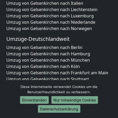
Umzug von Gelsenkirchen nach Italien
Umzug von Gelsenkirchen nach Liechtenstein
Umzug von Gelsenkirchen nach Luxemburg
Umzug von Gelsenkirchen nach Niederlande
Umzug von Gelsenkirchen nach Norwegen
Umzüge-Deutschlandweit
Umzug von Gelsenkirchen nach Berlin
Umzug von Gelsenkirchen nach Hamburg
Umzug von Gelsenkirchen nach München
Umzug von Gelsenkirchen nach Köln
Umzug von Gelsenkirchen nach Frankfurt am Main
Umzug von Gelsenkirchen nach Stuttgart
Umzug von Gelsenkirchen nach Düsseldorf
Diese Internetseite verwendet Cookies um die
Umzug von Gelsenkirchen nach Leipzig
Benutzerfreundlichkeit zu verbessern.
Umzug von Gelsenkirchen nach Dortmund
Einverstanden
Nur notwendige Cookies
Umzug von Gelsenkirchen nach Essen
Datenschutzerklärung
Umzug von Gelsenkirchen nach Bremen
Umzug von Gelsenkirchen nach Dresden