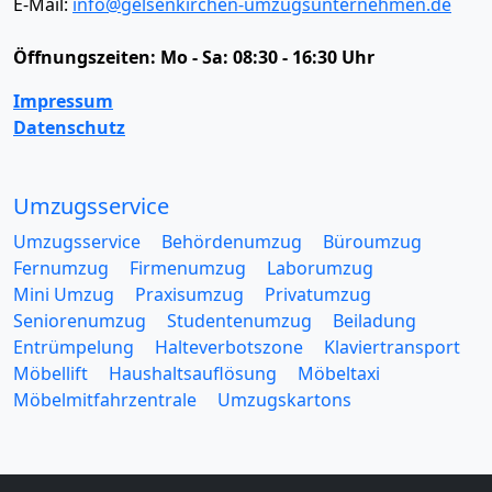
E-Mail:
info@gelsenkirchen-umzugsunternehmen.de
Öffnungszeiten:
Mo - Sa: 08:30 - 16:30 Uhr
Impressum
Datenschutz
Umzugsservice
Umzugsservice
Behördenumzug
Büroumzug
Fernumzug
Firmenumzug
Laborumzug
Mini Umzug
Praxisumzug
Privatumzug
Seniorenumzug
Studentenumzug
Beiladung
Entrümpelung
Halteverbotszone
Klaviertransport
Möbellift
Haushaltsauflösung
Möbeltaxi
Möbelmitfahrzentrale
Umzugskartons