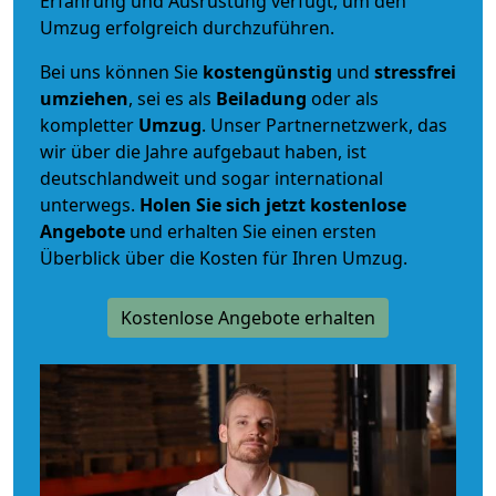
Erfahrung und Ausrüstung verfügt, um den
Umzug erfolgreich durchzuführen.
Bei uns können Sie
kostengünstig
und
stressfrei
umziehen
, sei es als
Beiladung
oder als
kompletter
Umzug
. Unser Partnernetzwerk, das
wir über die Jahre aufgebaut haben, ist
deutschlandweit und sogar international
unterwegs.
Holen Sie sich jetzt kostenlose
Angebote
und erhalten Sie einen ersten
Überblick über die Kosten für Ihren Umzug.
Kostenlose Angebote erhalten