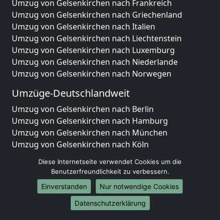
Umzug von Gelsenkirchen nach Frankreich
Umzug von Gelsenkirchen nach Griechenland
Umzug von Gelsenkirchen nach Italien
Umzug von Gelsenkirchen nach Liechtenstein
Umzug von Gelsenkirchen nach Luxemburg
Umzug von Gelsenkirchen nach Niederlande
Umzug von Gelsenkirchen nach Norwegen
Umzüge-Deutschlandweit
Umzug von Gelsenkirchen nach Berlin
Umzug von Gelsenkirchen nach Hamburg
Umzug von Gelsenkirchen nach München
Umzug von Gelsenkirchen nach Köln
Umzug von Gelsenkirchen nach Frankfurt am Main
Diese Internetseite verwendet Cookies um die
Umzug von Gelsenkirchen nach Stuttgart
Benutzerfreundlichkeit zu verbessern.
Umzug von Gelsenkirchen nach Düsseldorf
Einverstanden
Nur notwendige Cookies
Umzug von Gelsenkirchen nach Leipzig
Umzug von Gelsenkirchen nach Dortmund
Datenschutzerklärung
Umzug von Gelsenkirchen nach Essen