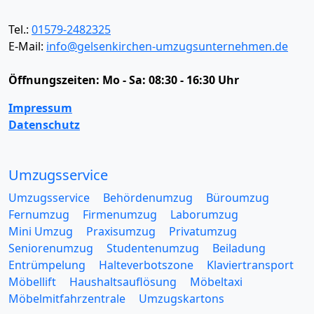
Tel.:
01579-2482325
E-Mail:
info@gelsenkirchen-umzugsunternehmen.de
Öffnungszeiten:
Mo - Sa: 08:30 - 16:30 Uhr
Impressum
Datenschutz
Umzugsservice
Umzugsservice
Behördenumzug
Büroumzug
Fernumzug
Firmenumzug
Laborumzug
Mini Umzug
Praxisumzug
Privatumzug
Seniorenumzug
Studentenumzug
Beiladung
Entrümpelung
Halteverbotszone
Klaviertransport
Möbellift
Haushaltsauflösung
Möbeltaxi
Möbelmitfahrzentrale
Umzugskartons