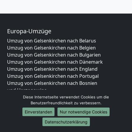
Europa-Umzüge
Umzug von Gelsenkirchen nach Belarus
Umzug von Gelsenkirchen nach Belgien
Umzug von Gelsenkirchen nach Bulgarien
Umzug von Gelsenkirchen nach Dänemark
Umzug von Gelsenkirchen nach England
Umzug von Gelsenkirchen nach Portugal
Umzug von Gelsenkirchen nach Bosnien
und Herzegowina
Umzug von Gelsenkirchen nach Irland
Diese Internetseite verwendet Cookies um die
Benutzerfreundlichkeit zu verbessern.
Umzug von Gelsenkirchen nach Lettland
Umzug von Gelsenkirchen nach Zypern
Einverstanden
Nur notwendige Cookies
Umzug von Gelsenkirchen nach Kroatien
Datenschutzerklärung
Umzug von Gelsenkirchen nach Estland