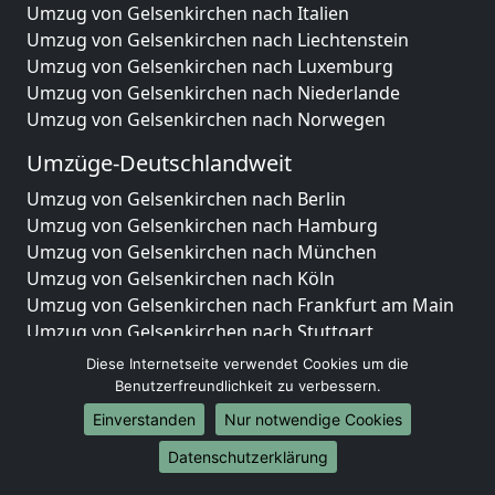
Umzug von Gelsenkirchen nach Italien
Umzug von Gelsenkirchen nach Liechtenstein
Umzug von Gelsenkirchen nach Luxemburg
Umzug von Gelsenkirchen nach Niederlande
Umzug von Gelsenkirchen nach Norwegen
Umzüge-Deutschlandweit
Umzug von Gelsenkirchen nach Berlin
Umzug von Gelsenkirchen nach Hamburg
Umzug von Gelsenkirchen nach München
Umzug von Gelsenkirchen nach Köln
Umzug von Gelsenkirchen nach Frankfurt am Main
Umzug von Gelsenkirchen nach Stuttgart
Umzug von Gelsenkirchen nach Düsseldorf
Diese Internetseite verwendet Cookies um die
Umzug von Gelsenkirchen nach Leipzig
Benutzerfreundlichkeit zu verbessern.
Umzug von Gelsenkirchen nach Dortmund
Einverstanden
Nur notwendige Cookies
Umzug von Gelsenkirchen nach Essen
Datenschutzerklärung
Umzug von Gelsenkirchen nach Bremen
Umzug von Gelsenkirchen nach Dresden