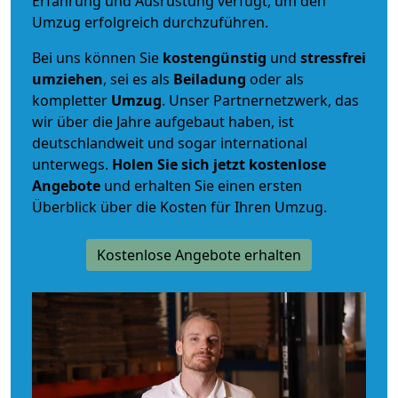
Erfahrung und Ausrüstung verfügt, um den
Umzug erfolgreich durchzuführen.
Bei uns können Sie
kostengünstig
und
stressfrei
umziehen
, sei es als
Beiladung
oder als
kompletter
Umzug
. Unser Partnernetzwerk, das
wir über die Jahre aufgebaut haben, ist
deutschlandweit und sogar international
unterwegs.
Holen Sie sich jetzt kostenlose
Angebote
und erhalten Sie einen ersten
Überblick über die Kosten für Ihren Umzug.
Kostenlose Angebote erhalten