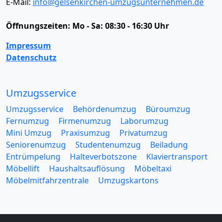
E-Mail:
info@gelsenkirchen-umzugsunternehmen.de
Öffnungszeiten:
Mo - Sa: 08:30 - 16:30 Uhr
Impressum
Datenschutz
Umzugsservice
Umzugsservice
Behördenumzug
Büroumzug
Fernumzug
Firmenumzug
Laborumzug
Mini Umzug
Praxisumzug
Privatumzug
Seniorenumzug
Studentenumzug
Beiladung
Entrümpelung
Halteverbotszone
Klaviertransport
Möbellift
Haushaltsauflösung
Möbeltaxi
Möbelmitfahrzentrale
Umzugskartons