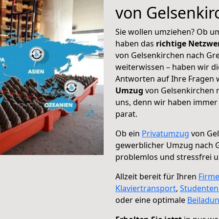
von Gelsenkir
Sie wollen umziehen? Ob um
haben das
richtige Netzw
von Gelsenkirchen nach Gre
weiterwissen – haben wir di
Antworten auf Ihre Fragen 
Umzug
von Gelsenkirchen n
uns, denn wir haben immer 
parat.
Ob ein
Privatumzug
von Gel
gewerblicher Umzug nach G
problemlos und stressfrei 
Allzeit bereit für Ihren
Firm
Klaviertransport
,
Studente
oder eine optimale
Beiladu