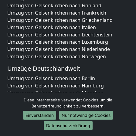
Umzug von Gelsenkirchen nach Finnland
Umzug von Gelsenkirchen nach Frankreich
Umzug von Gelsenkirchen nach Griechenland
Umzug von Gelsenkirchen nach Italien
Umzug von Gelsenkirchen nach Liechtenstein
Umzug von Gelsenkirchen nach Luxemburg
Umzug von Gelsenkirchen nach Niederlande
Umzug von Gelsenkirchen nach Norwegen
Umzüge-Deutschlandweit
Umzug von Gelsenkirchen nach Berlin
Umzug von Gelsenkirchen nach Hamburg
Umzug von Gelsenkirchen nach München
Umzug von Gelsenkirchen nach Köln
Diese Internetseite verwendet Cookies um die
Benutzerfreundlichkeit zu verbessern.
Umzug von Gelsenkirchen nach Frankfurt am Main
Umzug von Gelsenkirchen nach Stuttgart
Einverstanden
Nur notwendige Cookies
Umzug von Gelsenkirchen nach Düsseldorf
Datenschutzerklärung
Umzug von Gelsenkirchen nach Leipzig