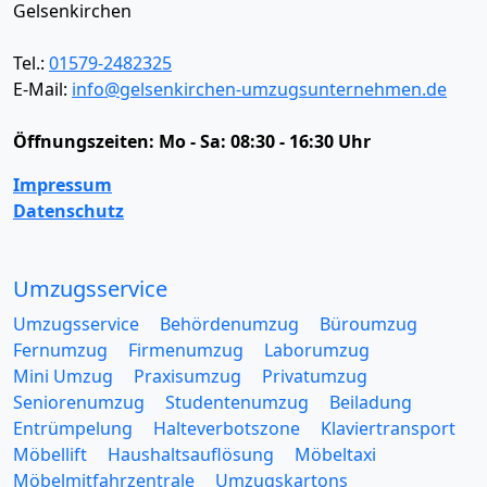
Gelsenkirchen
Tel.:
01579-2482325
E-Mail:
info@gelsenkirchen-umzugsunternehmen.de
Öffnungszeiten:
Mo - Sa: 08:30 - 16:30 Uhr
Impressum
Datenschutz
Umzugsservice
Umzugsservice
Behördenumzug
Büroumzug
Fernumzug
Firmenumzug
Laborumzug
Mini Umzug
Praxisumzug
Privatumzug
Seniorenumzug
Studentenumzug
Beiladung
Entrümpelung
Halteverbotszone
Klaviertransport
Möbellift
Haushaltsauflösung
Möbeltaxi
Möbelmitfahrzentrale
Umzugskartons