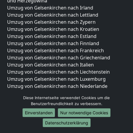
und Herzegowina
Umzug von Gelsenkirchen nach Irland
Umzug von Gelsenkirchen nach Lettland
Umzug von Gelsenkirchen nach Zypern
Umzug von Gelsenkirchen nach Kroatien
Umzug von Gelsenkirchen nach Estland
Umzug von Gelsenkirchen nach Finnland
Umzug von Gelsenkirchen nach Frankreich
Umzug von Gelsenkirchen nach Griechenland
Umzug von Gelsenkirchen nach Italien
Umzug von Gelsenkirchen nach Liechtenstein
Umzug von Gelsenkirchen nach Luxemburg
Umzug von Gelsenkirchen nach Niederlande
Umzug von Gelsenkirchen nach Norwegen
Diese Internetseite verwendet Cookies um die
Umzüge-Deutschlandweit
Benutzerfreundlichkeit zu verbessern.
Einverstanden
Nur notwendige Cookies
Umzug von Gelsenkirchen nach Berlin
Umzug von Gelsenkirchen nach Hamburg
Datenschutzerklärung
Umzug von Gelsenkirchen nach München