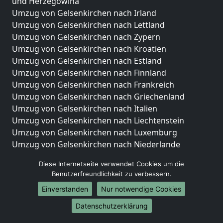
und Herzegowina
Umzug von Gelsenkirchen nach Irland
Umzug von Gelsenkirchen nach Lettland
Umzug von Gelsenkirchen nach Zypern
Umzug von Gelsenkirchen nach Kroatien
Umzug von Gelsenkirchen nach Estland
Umzug von Gelsenkirchen nach Finnland
Umzug von Gelsenkirchen nach Frankreich
Umzug von Gelsenkirchen nach Griechenland
Umzug von Gelsenkirchen nach Italien
Umzug von Gelsenkirchen nach Liechtenstein
Umzug von Gelsenkirchen nach Luxemburg
Umzug von Gelsenkirchen nach Niederlande
Umzug von Gelsenkirchen nach Norwegen
Diese Internetseite verwendet Cookies um die
Umzüge-Deutschlandweit
Benutzerfreundlichkeit zu verbessern.
Einverstanden
Nur notwendige Cookies
Umzug von Gelsenkirchen nach Berlin
Umzug von Gelsenkirchen nach Hamburg
Datenschutzerklärung
Umzug von Gelsenkirchen nach München