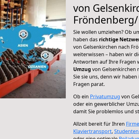
von Gelsenkir
Fröndenberg/
Sie wollen umziehen? Ob um
haben das
richtige Netzw
von Gelsenkirchen nach Frö
weiterwissen – haben wir di
Antworten auf Ihre Fragen 
Umzug
von Gelsenkirchen 
Sie sie uns, denn wir haben
Fragen parat.
Ob ein
Privatumzug
von Gel
oder ein gewerblicher Umz
damit Sie problemlos und s
Allzeit bereit für Ihren
Firm
Klaviertransport
,
Studente
oder eine optimale
Beiladu