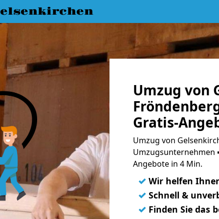
elsenkirchen
Umzug von G
Fröndenberg
Gratis-Ange
Umzug von Gelsenkirch
Umzugsunternehmen ➨
Angebote in 4 Min.
✓
Wir helfen Ihne
✓
Schnell & unverb
✓
Finden Sie das 