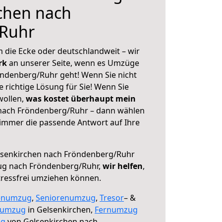
chen nach
Ruhr
 die Ecke oder deutschlandweit – wir
erk
an unserer Seite, wenn es Umzüge
ndenberg/Ruhr geht! Wenn Sie nicht
e richtige Lösung für Sie! Wenn Sie
wollen,
was kostet überhaupt mein
nach Fröndenberg/Ruhr – dann wählen
 immer die passende Antwort auf Ihre
senkirchen nach Fröndenberg/Ruhr
ug nach Fröndenberg/Ruhr,
wir helfen
,
tressfrei umziehen können.
enumzug
,
Seniorenumzug
,
Tresor
– &
numzug
in Gelsenkirchen,
Fernumzug
ng
von Gelsenkirchen nach