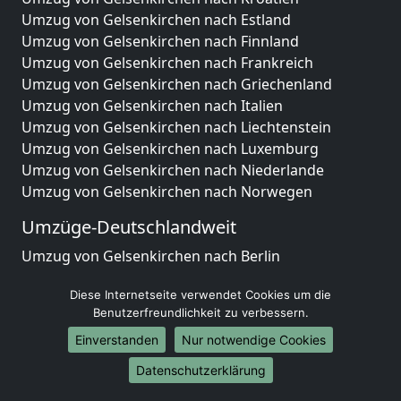
Umzug von Gelsenkirchen nach Estland
Umzug von Gelsenkirchen nach Finnland
Umzug von Gelsenkirchen nach Frankreich
Umzug von Gelsenkirchen nach Griechenland
Umzug von Gelsenkirchen nach Italien
Umzug von Gelsenkirchen nach Liechtenstein
Umzug von Gelsenkirchen nach Luxemburg
Umzug von Gelsenkirchen nach Niederlande
Umzug von Gelsenkirchen nach Norwegen
Umzüge-Deutschlandweit
Umzug von Gelsenkirchen nach Berlin
Umzug von Gelsenkirchen nach Hamburg
Diese Internetseite verwendet Cookies um die
Umzug von Gelsenkirchen nach München
Benutzerfreundlichkeit zu verbessern.
Umzug von Gelsenkirchen nach Köln
Umzug von Gelsenkirchen nach Frankfurt am Main
Einverstanden
Nur notwendige Cookies
Umzug von Gelsenkirchen nach Stuttgart
Datenschutzerklärung
Umzug von Gelsenkirchen nach Düsseldorf