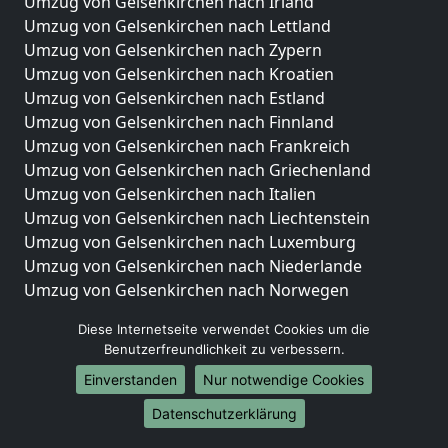
Umzug von Gelsenkirchen nach Irland
Umzug von Gelsenkirchen nach Lettland
Umzug von Gelsenkirchen nach Zypern
Umzug von Gelsenkirchen nach Kroatien
Umzug von Gelsenkirchen nach Estland
Umzug von Gelsenkirchen nach Finnland
Umzug von Gelsenkirchen nach Frankreich
Umzug von Gelsenkirchen nach Griechenland
Umzug von Gelsenkirchen nach Italien
Umzug von Gelsenkirchen nach Liechtenstein
Umzug von Gelsenkirchen nach Luxemburg
Umzug von Gelsenkirchen nach Niederlande
Umzug von Gelsenkirchen nach Norwegen
Umzüge-Deutschlandweit
Diese Internetseite verwendet Cookies um die
Benutzerfreundlichkeit zu verbessern.
Umzug von Gelsenkirchen nach Berlin
Einverstanden
Nur notwendige Cookies
Umzug von Gelsenkirchen nach Hamburg
Umzug von Gelsenkirchen nach München
Datenschutzerklärung
Umzug von Gelsenkirchen nach Köln