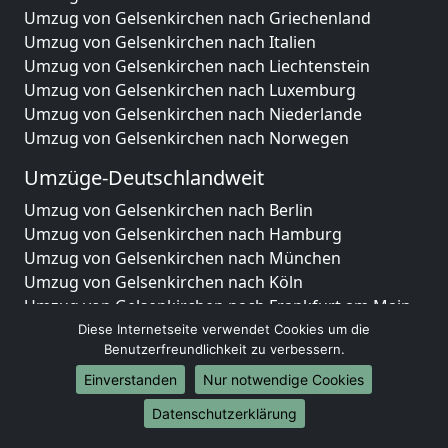
Umzug von Gelsenkirchen nach Griechenland
Umzug von Gelsenkirchen nach Italien
Umzug von Gelsenkirchen nach Liechtenstein
Umzug von Gelsenkirchen nach Luxemburg
Umzug von Gelsenkirchen nach Niederlande
Umzug von Gelsenkirchen nach Norwegen
Umzüge-Deutschlandweit
Umzug von Gelsenkirchen nach Berlin
Umzug von Gelsenkirchen nach Hamburg
Umzug von Gelsenkirchen nach München
Umzug von Gelsenkirchen nach Köln
Umzug von Gelsenkirchen nach Frankfurt am Main
Umzug von Gelsenkirchen nach Stuttgart
Diese Internetseite verwendet Cookies um die
Benutzerfreundlichkeit zu verbessern.
Umzug von Gelsenkirchen nach Düsseldorf
Umzug von Gelsenkirchen nach Leipzig
Einverstanden
Nur notwendige Cookies
Umzug von Gelsenkirchen nach Dortmund
Datenschutzerklärung
Umzug von Gelsenkirchen nach Essen