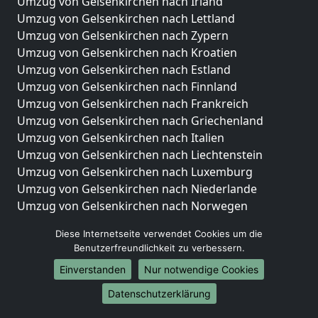
Umzug von Gelsenkirchen nach Irland
Umzug von Gelsenkirchen nach Lettland
Umzug von Gelsenkirchen nach Zypern
Umzug von Gelsenkirchen nach Kroatien
Umzug von Gelsenkirchen nach Estland
Umzug von Gelsenkirchen nach Finnland
Umzug von Gelsenkirchen nach Frankreich
Umzug von Gelsenkirchen nach Griechenland
Umzug von Gelsenkirchen nach Italien
Umzug von Gelsenkirchen nach Liechtenstein
Umzug von Gelsenkirchen nach Luxemburg
Umzug von Gelsenkirchen nach Niederlande
Umzug von Gelsenkirchen nach Norwegen
Umzüge-Deutschlandweit
Diese Internetseite verwendet Cookies um die
Benutzerfreundlichkeit zu verbessern.
Umzug von Gelsenkirchen nach Berlin
Einverstanden
Nur notwendige Cookies
Umzug von Gelsenkirchen nach Hamburg
Umzug von Gelsenkirchen nach München
Datenschutzerklärung
Umzug von Gelsenkirchen nach Köln