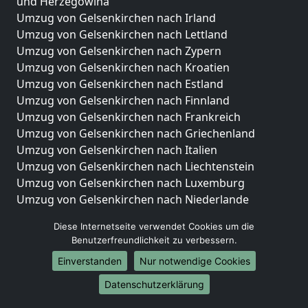
und Herzegowina
Umzug von Gelsenkirchen nach Irland
Umzug von Gelsenkirchen nach Lettland
Umzug von Gelsenkirchen nach Zypern
Umzug von Gelsenkirchen nach Kroatien
Umzug von Gelsenkirchen nach Estland
Umzug von Gelsenkirchen nach Finnland
Umzug von Gelsenkirchen nach Frankreich
Umzug von Gelsenkirchen nach Griechenland
Umzug von Gelsenkirchen nach Italien
Umzug von Gelsenkirchen nach Liechtenstein
Umzug von Gelsenkirchen nach Luxemburg
Umzug von Gelsenkirchen nach Niederlande
Umzug von Gelsenkirchen nach Norwegen
Diese Internetseite verwendet Cookies um die
Umzüge-Deutschlandweit
Benutzerfreundlichkeit zu verbessern.
Einverstanden
Nur notwendige Cookies
Umzug von Gelsenkirchen nach Berlin
Umzug von Gelsenkirchen nach Hamburg
Datenschutzerklärung
Umzug von Gelsenkirchen nach München