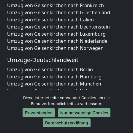
Umzug von Gelsenkirchen nach Frankreich
Umzug von Gelsenkirchen nach Griechenland
Umzug von Gelsenkirchen nach Italien
Umzug von Gelsenkirchen nach Liechtenstein
Umzug von Gelsenkirchen nach Luxemburg
Umzug von Gelsenkirchen nach Niederlande
Umzug von Gelsenkirchen nach Norwegen
Umzüge-Deutschlandweit
Umzug von Gelsenkirchen nach Berlin
Umzug von Gelsenkirchen nach Hamburg
Umzug von Gelsenkirchen nach München
Umzug von Gelsenkirchen nach Köln
Umzug von Gelsenkirchen nach Frankfurt am Main
Diese Internetseite verwendet Cookies um die
Benutzerfreundlichkeit zu verbessern.
Umzug von Gelsenkirchen nach Stuttgart
Umzug von Gelsenkirchen nach Düsseldorf
Einverstanden
Nur notwendige Cookies
Umzug von Gelsenkirchen nach Leipzig
Datenschutzerklärung
Umzug von Gelsenkirchen nach Dortmund