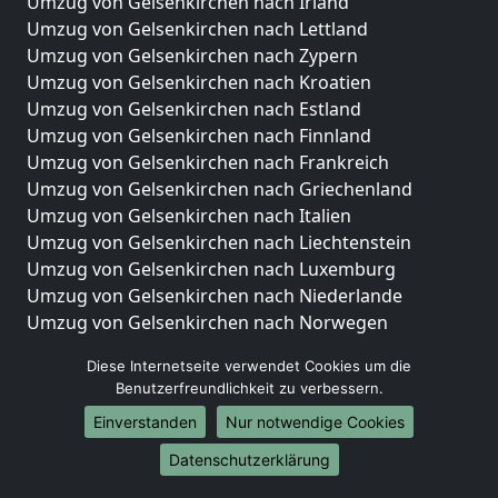
Umzug von Gelsenkirchen nach Irland
Umzug von Gelsenkirchen nach Lettland
Umzug von Gelsenkirchen nach Zypern
Umzug von Gelsenkirchen nach Kroatien
Umzug von Gelsenkirchen nach Estland
Umzug von Gelsenkirchen nach Finnland
Umzug von Gelsenkirchen nach Frankreich
Umzug von Gelsenkirchen nach Griechenland
Umzug von Gelsenkirchen nach Italien
Umzug von Gelsenkirchen nach Liechtenstein
Umzug von Gelsenkirchen nach Luxemburg
Umzug von Gelsenkirchen nach Niederlande
Umzug von Gelsenkirchen nach Norwegen
Umzüge-Deutschlandweit
Diese Internetseite verwendet Cookies um die
Benutzerfreundlichkeit zu verbessern.
Umzug von Gelsenkirchen nach Berlin
Einverstanden
Nur notwendige Cookies
Umzug von Gelsenkirchen nach Hamburg
Umzug von Gelsenkirchen nach München
Datenschutzerklärung
Umzug von Gelsenkirchen nach Köln