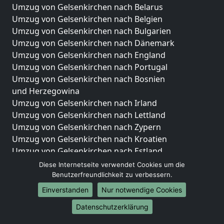
Umzug von Gelsenkirchen nach Belarus
Umzug von Gelsenkirchen nach Belgien
Umzug von Gelsenkirchen nach Bulgarien
Umzug von Gelsenkirchen nach Dänemark
Umzug von Gelsenkirchen nach England
Umzug von Gelsenkirchen nach Portugal
Umzug von Gelsenkirchen nach Bosnien
und Herzegowina
Umzug von Gelsenkirchen nach Irland
Umzug von Gelsenkirchen nach Lettland
Umzug von Gelsenkirchen nach Zypern
Umzug von Gelsenkirchen nach Kroatien
Umzug von Gelsenkirchen nach Estland
Umzug von Gelsenkirchen nach Finnland
Diese Internetseite verwendet Cookies um die
Umzug von Gelsenkirchen nach Frankreich
Benutzerfreundlichkeit zu verbessern.
Umzug von Gelsenkirchen nach Griechenland
Einverstanden
Nur notwendige Cookies
Umzug von Gelsenkirchen nach Italien
Datenschutzerklärung
Umzug von Gelsenkirchen nach Liechtenstein
Umzug von Gelsenkirchen nach Luxemburg