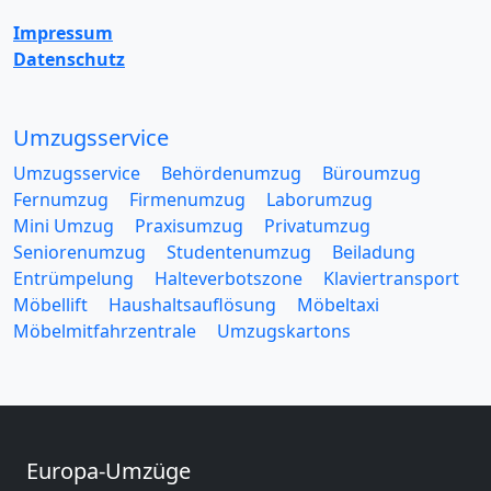
Impressum
Datenschutz
Umzugsservice
Umzugsservice
Behördenumzug
Büroumzug
Fernumzug
Firmenumzug
Laborumzug
Mini Umzug
Praxisumzug
Privatumzug
Seniorenumzug
Studentenumzug
Beiladung
Entrümpelung
Halteverbotszone
Klaviertransport
Möbellift
Haushaltsauflösung
Möbeltaxi
Möbelmitfahrzentrale
Umzugskartons
Europa-Umzüge