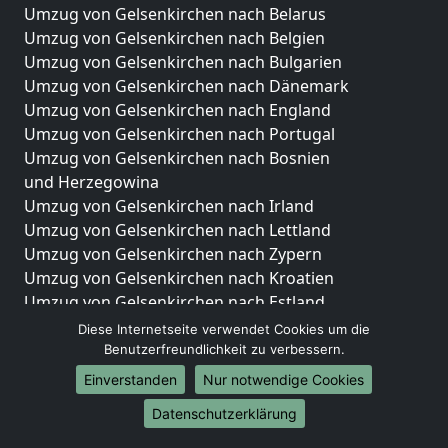
Umzug von Gelsenkirchen nach Belarus
Umzug von Gelsenkirchen nach Belgien
Umzug von Gelsenkirchen nach Bulgarien
Umzug von Gelsenkirchen nach Dänemark
Umzug von Gelsenkirchen nach England
Umzug von Gelsenkirchen nach Portugal
Umzug von Gelsenkirchen nach Bosnien
und Herzegowina
Umzug von Gelsenkirchen nach Irland
Umzug von Gelsenkirchen nach Lettland
Umzug von Gelsenkirchen nach Zypern
Umzug von Gelsenkirchen nach Kroatien
Umzug von Gelsenkirchen nach Estland
Umzug von Gelsenkirchen nach Finnland
Diese Internetseite verwendet Cookies um die
Umzug von Gelsenkirchen nach Frankreich
Benutzerfreundlichkeit zu verbessern.
Umzug von Gelsenkirchen nach Griechenland
Einverstanden
Nur notwendige Cookies
Umzug von Gelsenkirchen nach Italien
Datenschutzerklärung
Umzug von Gelsenkirchen nach Liechtenstein
Umzug von Gelsenkirchen nach Luxemburg