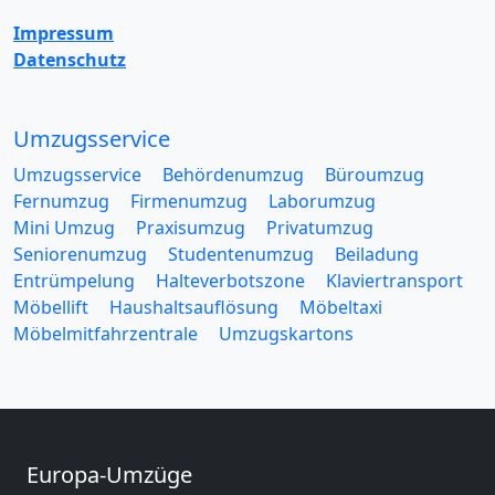
Impressum
Datenschutz
Umzugsservice
Umzugsservice
Behördenumzug
Büroumzug
Fernumzug
Firmenumzug
Laborumzug
Mini Umzug
Praxisumzug
Privatumzug
Seniorenumzug
Studentenumzug
Beiladung
Entrümpelung
Halteverbotszone
Klaviertransport
Möbellift
Haushaltsauflösung
Möbeltaxi
Möbelmitfahrzentrale
Umzugskartons
Europa-Umzüge