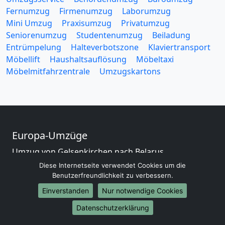
Fernumzug
Firmenumzug
Laborumzug
Mini Umzug
Praxisumzug
Privatumzug
Seniorenumzug
Studentenumzug
Beiladung
Entrümpelung
Halteverbotszone
Klaviertransport
Möbellift
Haushaltsauflösung
Möbeltaxi
Möbelmitfahrzentrale
Umzugskartons
Europa-Umzüge
Umzug von Gelsenkirchen nach Belarus
Umzug von Gelsenkirchen nach Belgien
Diese Internetseite verwendet Cookies um die
Umzug von Gelsenkirchen nach Bulgarien
Benutzerfreundlichkeit zu verbessern.
Umzug von Gelsenkirchen nach Dänemark
Einverstanden
Nur notwendige Cookies
Umzug von Gelsenkirchen nach England
Datenschutzerklärung
Umzug von Gelsenkirchen nach Portugal
Umzug von Gelsenkirchen nach Bosnien