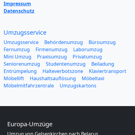
Impressum
Datenschutz
Umzugsservice
Umzugsservice
Behördenumzug
Büroumzug
Fernumzug
Firmenumzug
Laborumzug
Mini Umzug
Praxisumzug
Privatumzug
Seniorenumzug
Studentenumzug
Beiladung
Entrümpelung
Halteverbotszone
Klaviertransport
Möbellift
Haushaltsauflösung
Möbeltaxi
Möbelmitfahrzentrale
Umzugskartons
Europa-Umzüge
Umzug von Gelsenkirchen nach Belarus