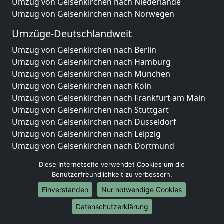
Umzug von Gelsenkirchen nach Niederlande
Umzug von Gelsenkirchen nach Norwegen
Umzüge-Deutschlandweit
Umzug von Gelsenkirchen nach Berlin
Umzug von Gelsenkirchen nach Hamburg
Umzug von Gelsenkirchen nach München
Umzug von Gelsenkirchen nach Köln
Umzug von Gelsenkirchen nach Frankfurt am Main
Umzug von Gelsenkirchen nach Stuttgart
Umzug von Gelsenkirchen nach Düsseldorf
Umzug von Gelsenkirchen nach Leipzig
Umzug von Gelsenkirchen nach Dortmund
Umzug von Gelsenkirchen nach Essen
Diese Internetseite verwendet Cookies um die
Umzug von Gelsenkirchen nach Bremen
Benutzerfreundlichkeit zu verbessern.
Umzug von Gelsenkirchen nach Dresden
Einverstanden
Nur notwendige Cookies
Umzug von Gelsenkirchen nach Hannover
Umzug von Gelsenkirchen nach Nürnberg
Datenschutzerklärung
Umzug von Gelsenkirchen nach Duisburg