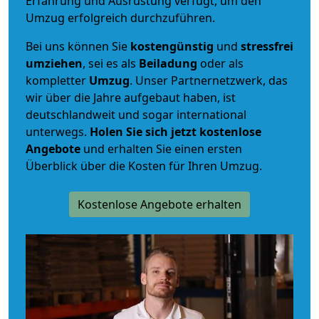
Erfahrung und Ausrüstung verfügt, um den
Umzug erfolgreich durchzuführen.
Bei uns können Sie
kostengünstig
und
stressfrei
umziehen
, sei es als
Beiladung
oder als
kompletter
Umzug
. Unser Partnernetzwerk, das
wir über die Jahre aufgebaut haben, ist
deutschlandweit und sogar international
unterwegs.
Holen Sie sich jetzt kostenlose
Angebote
und erhalten Sie einen ersten
Überblick über die Kosten für Ihren Umzug.
Kostenlose Angebote erhalten