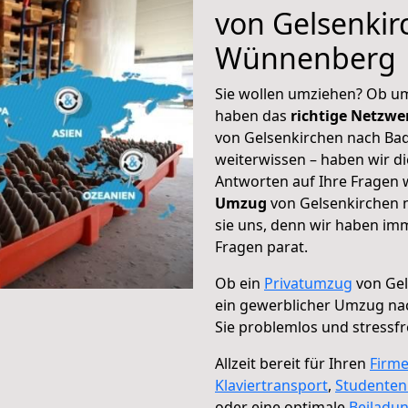
von Gelsenkir
Wünnenberg
Sie wollen umziehen? Ob um
haben das
richtige Netzw
von Gelsenkirchen nach Ba
weiterwissen – haben wir di
Antworten auf Ihre Fragen 
Umzug
von Gelsenkirchen 
sie uns, denn wir haben im
Fragen parat.
Ob ein
Privatumzug
von Gel
ein gewerblicher Umzug n
Sie problemlos und stressf
Allzeit bereit für Ihren
Firm
Klaviertransport
,
Studente
oder eine optimale
Beiladu