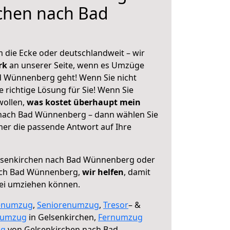
chen nach Bad
 die Ecke oder deutschlandweit – wir
erk
an unserer Seite, wenn es Umzüge
d Wünnenberg geht! Wenn Sie nicht
e richtige Lösung für Sie! Wenn Sie
wollen,
was kostet überhaupt mein
nach Bad Wünnenberg – dann wählen Sie
mer die passende Antwort auf Ihre
senkirchen nach Bad Wünnenberg oder
ach Bad Wünnenberg,
wir helfen
, damit
rei umziehen können.
enumzug
,
Seniorenumzug
,
Tresor
– &
numzug
in Gelsenkirchen,
Fernumzug
ng
von Gelsenkirchen nach Bad