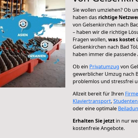
Sie wollen umziehen? Ob um
haben das
richtige Netzw
von Gelsenkirchen nach Bad
– haben wir die richtige Lö
Fragen wollen,
was kostet
Gelsenkirchen nach Bad Tölz
haben immer die passende A
Ob ein
Privatumzug
von Gel
gewerblicher Umzug nach B
problemlos und stressfrei 
Allzeit bereit für Ihren
Firm
Klaviertransport
,
Studente
oder eine optimale
Beiladu
Erhalten Sie jetzt
in nur we
kostenfreie Angebote.