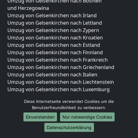
Umzug von Gelsenkirchen nach Bosnien
und Herzegowina
Umzug von Gelsenkirchen nach Irland
Umzug von Gelsenkirchen nach Lettland
Umzug von Gelsenkirchen nach Zypern
Umzug von Gelsenkirchen nach Kroatien
Umzug von Gelsenkirchen nach Estland
Umzug von Gelsenkirchen nach Finnland
Umzug von Gelsenkirchen nach Frankreich
Umzug von Gelsenkirchen nach Griechenland
Umzug von Gelsenkirchen nach Italien
Umzug von Gelsenkirchen nach Liechtenstein
Umzug von Gelsenkirchen nach Luxemburg
Umzug von Gelsenkirchen nach Niederlande
Diese Internetseite verwendet Cookies um die
Umzug von Gelsenkirchen nach Norwegen
Benutzerfreundlichkeit zu verbessern.
Umzüge-Deutschlandweit
Einverstanden
Nur notwendige Cookies
Umzug von Gelsenkirchen nach Berlin
Datenschutzerklärung
Umzug von Gelsenkirchen nach Hamburg