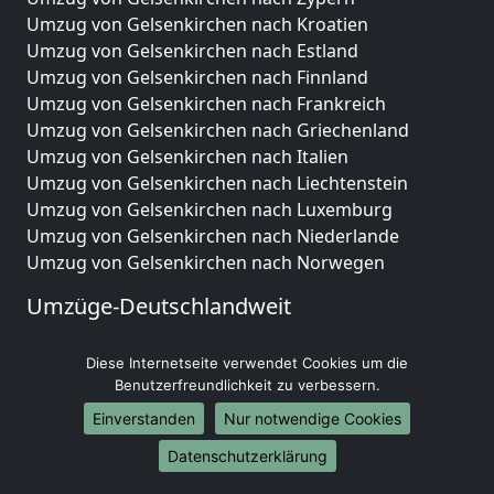
Umzug von Gelsenkirchen nach Kroatien
Umzug von Gelsenkirchen nach Estland
Umzug von Gelsenkirchen nach Finnland
Umzug von Gelsenkirchen nach Frankreich
Umzug von Gelsenkirchen nach Griechenland
Umzug von Gelsenkirchen nach Italien
Umzug von Gelsenkirchen nach Liechtenstein
Umzug von Gelsenkirchen nach Luxemburg
Umzug von Gelsenkirchen nach Niederlande
Umzug von Gelsenkirchen nach Norwegen
Umzüge-Deutschlandweit
Umzug von Gelsenkirchen nach Berlin
Diese Internetseite verwendet Cookies um die
Umzug von Gelsenkirchen nach Hamburg
Benutzerfreundlichkeit zu verbessern.
Umzug von Gelsenkirchen nach München
Umzug von Gelsenkirchen nach Köln
Einverstanden
Nur notwendige Cookies
Umzug von Gelsenkirchen nach Frankfurt am Main
Datenschutzerklärung
Umzug von Gelsenkirchen nach Stuttgart